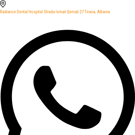
Radiance Dental Hospital Strada Ismail Qemali 27 Tirana, Albania