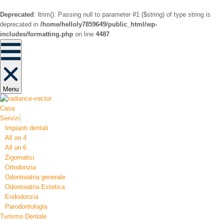
Deprecated
: ltrim(): Passing null to parameter #1 ($string) of type string is
deprecated in
/home/helloly7859649/public_html/wp-
includes/formatting.php
on line
4487
Menu
Casa
Servizi
Impianti dentali
All on 4
All on 6
Zigomatici
Ortodonzia​
Odontoiatria generale
Odontoiatria Estetica
Endodonzia
Parodontologia
Turismo Dentale