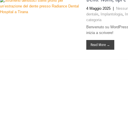
4 Maggio 2025
|
Nessu
dentale
,
Implantologia
,
I
categoria
Benvenuto su WordPress. 
inizia a scrivere!
Read More →