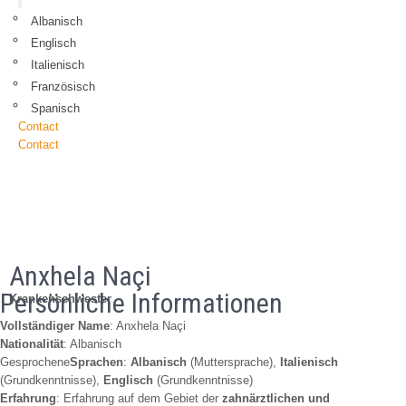
Albanisch
Englisch
Italienisch
Französisch
Spanisch
Contact
Contact
Anxhela Naçi
Persönliche Informationen
Krankenschwester
Vollständiger Name
: Anxhela Naçi
Nationalität
: Albanisch
Gesprochene
Sprachen
:
Albanisch
(Muttersprache),
Italienisch
(Grundkenntnisse),
Englisch
(Grundkenntnisse)
Erfahrung
: Erfahrung auf dem Gebiet der
zahnärztlichen und