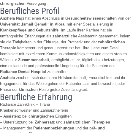
chirurgischen
Versorgung
Berufliches Profil
Anxhela Naçi
hat einen Abschluss in
Gesundheitswissenschaften
von der
Universität ‚Ismail Qemali‘ in Vlora
, mit einer Spezialisierung in
Krankenpflege und Geburtshilfe
. Im Laufe ihrer Karriere hat sie
umfangreiche Erfahrungen als
zahnärztliche
Assistentin gesammelt, indem
sie die Tätigkeiten in der Chirurgie, der Prothetik und der
zahnärztlichen
Therapie
kompetent und genau unterstützt hat. Ihre Liebe zum Detail,
kombiniert mit exzellenten Kommunikationsfähigkeiten und einem starken
Willen zur
Zusammenarbeit
, ermöglicht es ihr, täglich dazu beizutragen,
eine einladende und professionelle Umgebung für die Patienten des
Radiance Dental Hospital
zu schaffen.
Anxhela
zeichnet sich durch ihre Hilfsbereitschaft, Freundlichkeit und ihr
Engagement für das Wohlergehen der Patienten aus und beweist in jeder
Phase der
klinischen
Reise große Zuverlässigkeit.
Berufliche Erfahrung
Radiance Zahnklinik – Tirana
Krankenschwester und Zahnarzthelferin
–
Assistenz
bei
chirurgischen
Eingriffen
– Unterstützung bei
Zahnersatz
und
zahnärztlichen Therapien
– Management der
Patientenbeziehungen
und der
prä- und