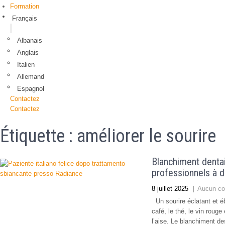
Formation
Français
Albanais
Anglais
Italien
Allemand
Espagnol
Contactez
Contactez
Étiquette :
améliorer le sourire
Blanchiment dentai
professionnels à d
8 juillet 2025
|
Aucun co
Un sourire éclatant et éb
café, le thé, le vin roug
l’aise. Le blanchiment de