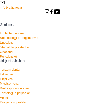
info@radiance.al
Shërbimet
Implantet dentare
Stomatologji e Përgjithshme
Endodonci
Stomatologji estetike
Ortodonci
Periodontikë
Lidhje të dobishme
Turizëm dentar
Udhëzues
Ekipi ynë
Mjediset tona
Bashkëpunoni me ne
Teknologji e përparuar
Arsimi
Pyetje të shpeshta