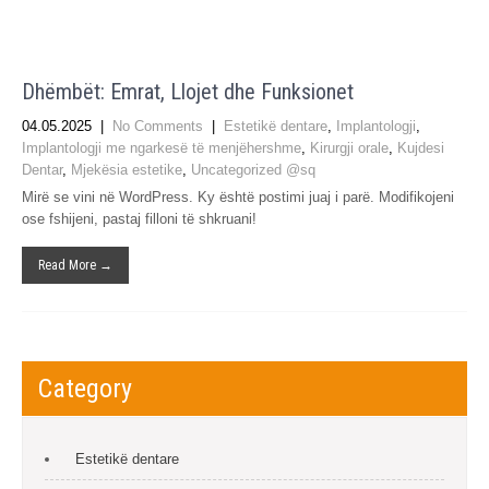
Dhëmbët: Emrat, Llojet dhe Funksionet
04.05.2025
|
No Comments
|
Estetikë dentare
,
Implantologji
,
Implantologji me ngarkesë të menjëhershme
,
Kirurgji orale
,
Kujdesi
Dentar
,
Mjekësia estetike
,
Uncategorized @sq
Mirë se vini në WordPress. Ky është postimi juaj i parë. Modifikojeni
ose fshijeni, pastaj filloni të shkruani!
Read More →
Category
Estetikë dentare