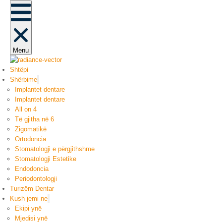
Menu
Shtëpi
Shërbime
Implantet dentare
Implantet dentare
All on 4
Të gjitha në 6
Zigomatikë
Ortodoncia
Stomatologji e përgjithshme
Stomatologji Estetike
Endodoncia
Periodontologji
Turizëm Dentar
Kush jemi ne
Ekipi ynë
Mjedisi ynë