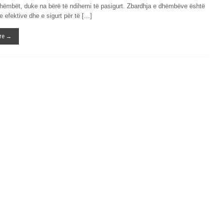
 dhëmbët, duke na bërë të ndihemi të pasigurt. Zbardhja e dhëmbëve është
je efektive dhe e sigurt për të […]
re →