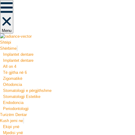
Menu
Shtëpi
Shërbime
Implantet dentare
Implantet dentare
All on 4
Të gjitha në 6
Zigomatikë
Ortodoncia
Stomatologji e përgjithshme
Stomatologji Estetike
Endodoncia
Periodontologji
Turizëm Dentar
Kush jemi ne
Ekipi ynë
Mjedisi ynë