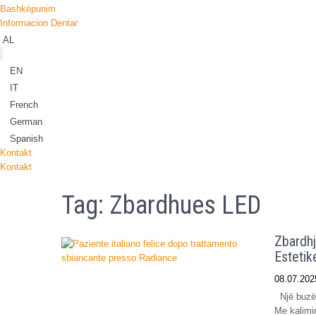
Bashkëpunim
Informacion Dentar
AL
EN
IT
French
German
Spanish
Kontakt
Kontakt
Tag:
Zbardhues LED
Zbardhj
Esteti
08.07.202
Një buzëq
Me kalimin