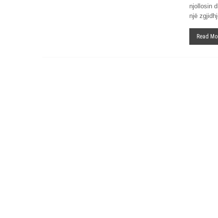
njollosin
një zgjidh
Read Mo