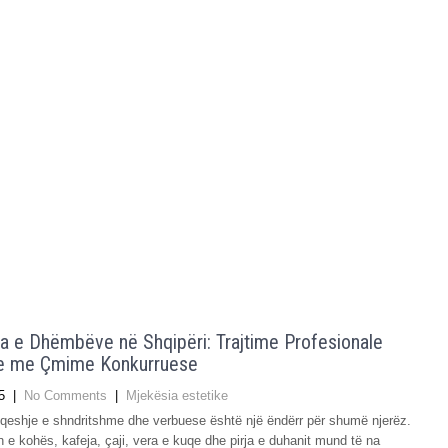
a e Dhëmbëve në Shqipëri: Trajtime Profesionale
ke me Çmime Konkurruese
5
|
No Comments
|
Mjekësia estetike
eshje e shndritshme dhe verbuese është një ëndërr për shumë njerëz.
 e kohës, kafeja, çaji, vera e kuqe dhe pirja e duhanit mund të na