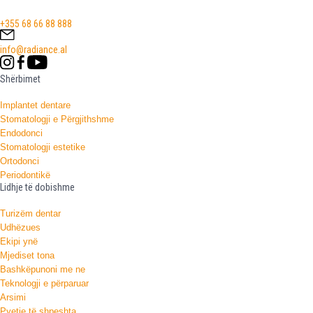
+355 68 66 88 888
info@radiance.al
Shërbimet
Implantet dentare
Stomatologji e Përgjithshme
Endodonci
Stomatologji estetike
Ortodonci
Periodontikë
Lidhje të dobishme
Turizëm dentar
Udhëzues
Ekipi ynë
Mjediset tona
Bashkëpunoni me ne
Teknologji e përparuar
Arsimi
Pyetje të shpeshta