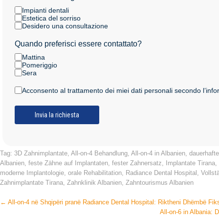
Impianti dentali
Estetica del sorriso
Desidero una consultazione
Quando preferisci essere contattato?
Mattina
Pomeriggio
Sera
Acconsento al trattamento dei miei dati personali secondo l’info
Tag:
3D Zahnimplantate
,
All-on-4 Behandlung
,
All-on-4 in Albanien
,
dauerhaft
Albanien
,
feste Zähne auf Implantaten
,
fester Zahnersatz
,
Implantate Tirana
,
moderne Implantologie
,
orale Rehabilitation
,
Radiance Dental Hospital
,
Vollst
Zahnimplantate Tirana
,
Zahnklinik Albanien
,
Zahntourismus Albanien
Post
←
All-on-4 në Shqipëri pranë Radiance Dental Hospital: Riktheni Dhëmbë Fik
All-on-6 in Albania:
navigation