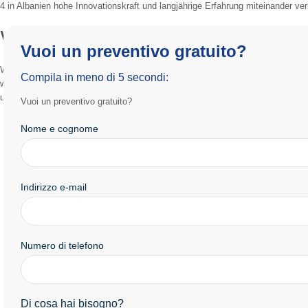
4 in Albanien hohe Innovationskraft und langjährige Erfahrung miteinander ver
Vereinbaren Sie Ihre Fachberatung
Vuoi un preventivo gratuito?
Wenn Sie nach einer sicheren Lösung für feste Zähne suchen, kann
All-on-4
Compila in meno di 5 secondi:
wiederherzustellen, die Kaufunktion zu verbessern und Ihre Lebensqualität na
und Beratung zu All-on-4 in Albanien zu erhalten.
Vuoi un preventivo gratuito?
Nome e cognome
Indirizzo e-mail
Numero di telefono
Di cosa hai bisogno?