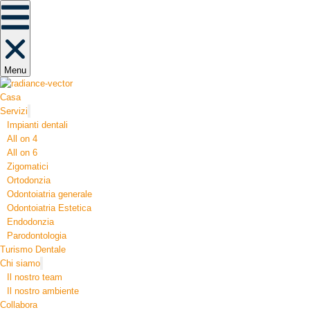
Menu
Casa
Servizi
Impianti dentali
All on 4
All on 6
Zigomatici
Ortodonzia​
Odontoiatria generale
Odontoiatria Estetica
Endodonzia
Parodontologia
Turismo Dentale
Chi siamo
Il nostro team
Il nostro ambiente
Collabora