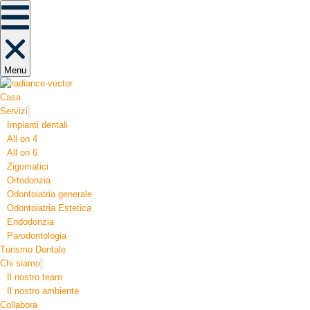
Menu
Casa
Servizi
Impianti dentali
All on 4
All on 6
Zigomatici
Ortodonzia​
Odontoiatria generale
Odontoiatria Estetica
Endodonzia
Parodontologia
Turismo Dentale
Chi siamo
Il nostro team
Il nostro ambiente
Collabora