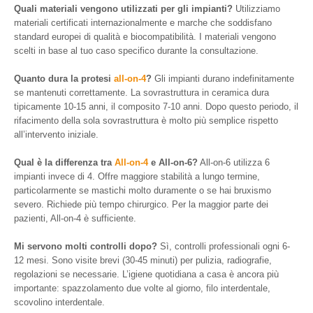
Quali materiali vengono utilizzati per gli impianti?
Utilizziamo
materiali certificati internazionalmente e marche che soddisfano
standard europei di qualità e biocompatibilità. I materiali vengono
scelti in base al tuo caso specifico durante la consultazione.
Quanto dura la protesi
all-on-4
?
Gli impianti durano indefinitamente
se mantenuti correttamente. La sovrastruttura in ceramica dura
tipicamente 10-15 anni, il composito 7-10 anni. Dopo questo periodo, il
rifacimento della sola sovrastruttura è molto più semplice rispetto
all’intervento iniziale.
Qual è la differenza tra
All-on-4
e All-on-6?
All-on-6 utilizza 6
impianti invece di 4. Offre maggiore stabilità a lungo termine,
particolarmente se mastichi molto duramente o se hai bruxismo
severo. Richiede più tempo chirurgico. Per la maggior parte dei
pazienti, All-on-4 è sufficiente.
Mi servono molti controlli dopo?
Sì, controlli professionali ogni 6-
12 mesi. Sono visite brevi (30-45 minuti) per pulizia, radiografie,
regolazioni se necessarie. L’igiene quotidiana a casa è ancora più
importante: spazzolamento due volte al giorno, filo interdentale,
scovolino interdentale.