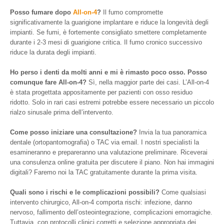
Posso fumare dopo
All-on-4
?
Il fumo compromette
significativamente la guarigione implantare e riduce la longevità degli
impianti. Se fumi, è fortemente consigliato smettere completamente
durante i 2-3 mesi di guarigione critica. Il fumo cronico successivo
riduce la durata degli impianti.
Ho perso i denti da molti anni e mi è rimasto poco osso. Posso
comunque fare All-on-4?
Sì, nella maggior parte dei casi. L’All-on-4
è stata progettata appositamente per pazienti con osso residuo
ridotto. Solo in rari casi estremi potrebbe essere necessario un piccolo
rialzo sinusale prima dell’intervento.
Come posso iniziare una consultazione?
Invia la tua panoramica
dentale (ortopantomografia) o TAC via email. I nostri specialisti la
esamineranno e prepareranno una valutazione preliminare. Riceverai
una consulenza online gratuita per discutere il piano. Non hai immagini
digitali? Faremo noi la TAC gratuitamente durante la prima visita.
Quali sono i rischi e le complicazioni possibili?
Come qualsiasi
intervento chirurgico, All-on-4 comporta rischi: infezione, danno
nervoso, fallimento dell’osteointegrazione, complicazioni emorragiche.
Tuttavia, con protocolli clinici corretti e selezione appropriata dei