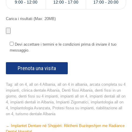
9:00 - 12:00
12:00 - 17:00
17:00 - 20:00
Carica i risultati (Max: 20MB)
Devi accettare i termini e le condizioni prima di inviare il tuo
messaggio.
Tag:
all on 4
,
all on 4 Albania
,
all on 4 in albania
,
arcata completa su 4
impianti
,
clinica dentale Albania
,
Denti fissi Albania
,
denti fissi in un
giorno
,
denti fissi su 4 impianti
,
impianti all on 4
,
impianti dentali all on
4
,
impianti dentali in Albania
,
Impianti Zigomatici
,
implantologia all on
4
,
Implantologia Avanzata
,
Protesi fissa su impianti
,
riabilitazione all
on 4
,
turismo dentale Albania
Post
←
Implantet Dentare në Shqipëri: Riktheni Buzëqeshjen me Radiance
Dental Hospital