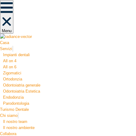
Menu
Casa
Servizi
Impianti dentali
All on 4
All on 6
Zigomatici
Ortodonzia​
Odontoiatria generale
Odontoiatria Estetica
Endodonzia
Parodontologia
Turismo Dentale
Chi siamo
Il nostro team
Il nostro ambiente
Collabora