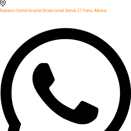
Radiance Dental Hospital Strada Ismail Qemali 27 Tirana, Albania