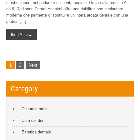
masticazione, nel parlare e nella vita sociale. Grazie alla tecnica All-
on-6, Radiance Dental Hospital offre una riabilitazione implantare
moderna che permette di sostituire un’intera arcata dentale con una
protesi […]
Read More →
Posts
1
2
Next
navigation
Category
Chirurgia orale
Cura dei denti
Estetica dentale