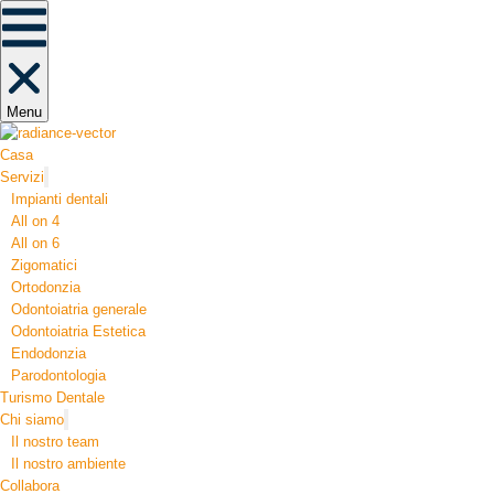
Menu
Casa
Servizi
Impianti dentali
All on 4
All on 6
Zigomatici
Ortodonzia​
Odontoiatria generale
Odontoiatria Estetica
Endodonzia
Parodontologia
Turismo Dentale
Chi siamo
Il nostro team
Il nostro ambiente
Collabora