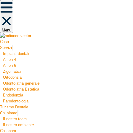
Menu
Casa
Servizi
Impianti dentali
All on 4
All on 6
Zigomatici
Ortodonzia​
Odontoiatria generale
Odontoiatria Estetica
Endodonzia
Parodontologia
Turismo Dentale
Chi siamo
Il nostro team
Il nostro ambiente
Collabora