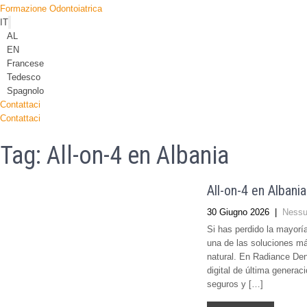
Formazione Odontoiatrica
IT
AL
EN
Francese
Tedesco
Spagnolo
Contattaci
Contattaci
Tag:
All-on-4 en Albania
All-on-4 en Albani
30 Giugno 2026
|
Nessu
Si has perdido la mayoría
una de las soluciones má
natural. En Radiance Den
digital de última generac
seguros y […]