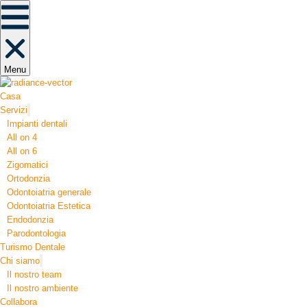
Menu
Casa
Servizi
Impianti dentali
All on 4
All on 6
Zigomatici
Ortodonzia​
Odontoiatria generale
Odontoiatria Estetica
Endodonzia
Parodontologia
Turismo Dentale
Chi siamo
Il nostro team
Il nostro ambiente
Collabora