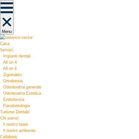
Menu
Casa
Servizi
Impianti dentali
All on 4
All on 6
Zigomatici
Ortodonzia​
Odontoiatria generale
Odontoiatria Estetica
Endodonzia
Parodontologia
Turismo Dentale
Chi siamo
Il nostro team
Il nostro ambiente
Collabora