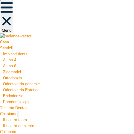
Menu
Casa
Servizi
Impianti dentali
All on 4
All on 6
Zigomatici
Ortodonzia​
Odontoiatria generale
Odontoiatria Estetica
Endodonzia
Parodontologia
Turismo Dentale
Chi siamo
Il nostro team
Il nostro ambiente
Collabora