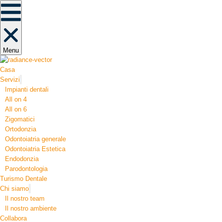
Menu
Casa
Servizi
Impianti dentali
All on 4
All on 6
Zigomatici
Ortodonzia​
Odontoiatria generale
Odontoiatria Estetica
Endodonzia
Parodontologia
Turismo Dentale
Chi siamo
Il nostro team
Il nostro ambiente
Collabora