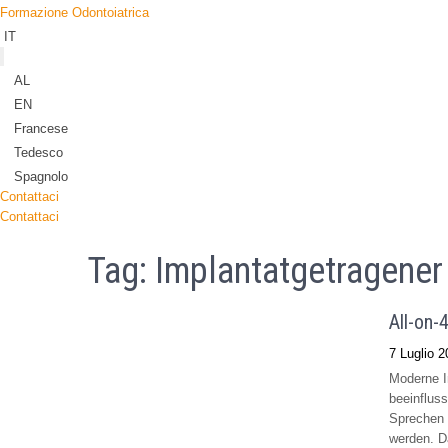
Formazione Odontoiatrica
IT
AL
EN
Francese
Tedesco
Spagnolo
Contattaci
Contattaci
Tag:
Implantatgetragener
All-on-
7 Luglio 2
Moderne Im
beeinflus
Sprechen 
werden. Da