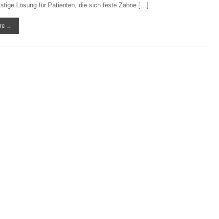
istige Lösung für Patienten, die sich feste Zähne […]
re →