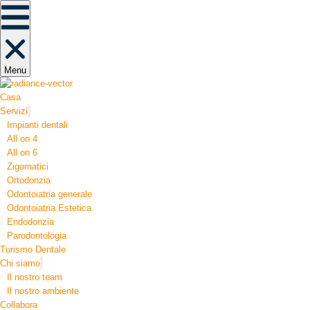
Menu
Casa
Servizi
Impianti dentali
All on 4
All on 6
Zigomatici
Ortodonzia​
Odontoiatria generale
Odontoiatria Estetica
Endodonzia
Parodontologia
Turismo Dentale
Chi siamo
Il nostro team
Il nostro ambiente
Collabora