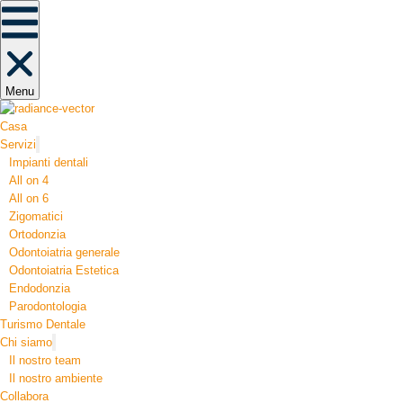
Menu
Casa
Servizi
Impianti dentali
All on 4
All on 6
Zigomatici
Ortodonzia​
Odontoiatria generale
Odontoiatria Estetica
Endodonzia
Parodontologia
Turismo Dentale
Chi siamo
Il nostro team
Il nostro ambiente
Collabora