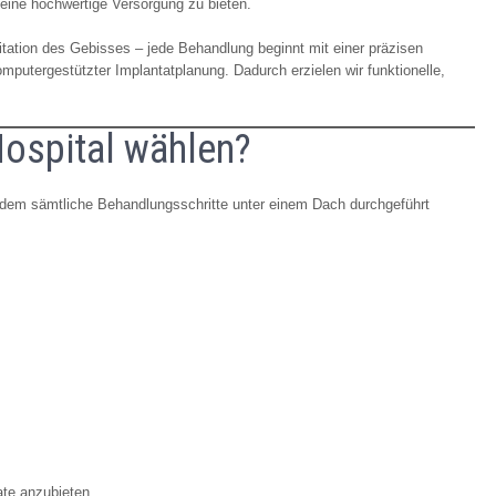
 eine hochwertige Versorgung zu bieten.
itation des Gebisses – jede Behandlung beginnt mit einer präzisen
omputergestützter Implantatplanung. Dadurch erzielen wir funktionelle,
ospital wählen?
n dem sämtliche Behandlungsschritte unter einem Dach durchgeführt
ate anzubieten.