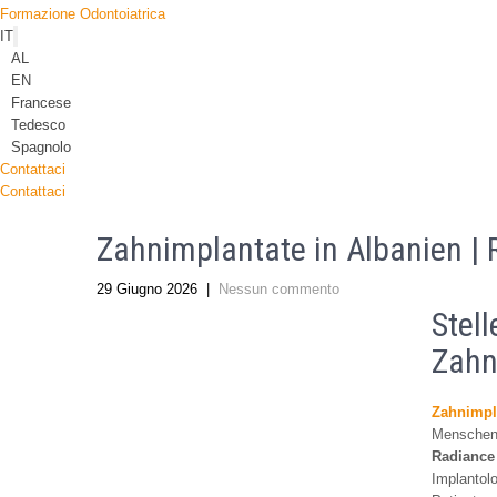
Formazione Odontoiatrica
IT
AL
EN
Francese
Tedesco
Spagnolo
Contattaci
Contattaci
Zahnimplantate in Albanien | 
29 Giugno 2026
|
Nessun commento
Stel
Zahn
Zahnimpla
Menschen,
Radiance 
Implantol