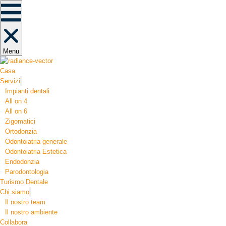
Menu
Casa
Servizi
Impianti dentali
All on 4
All on 6
Zigomatici
Ortodonzia​
Odontoiatria generale
Odontoiatria Estetica
Endodonzia
Parodontologia
Turismo Dentale
Chi siamo
Il nostro team
Il nostro ambiente
Collabora