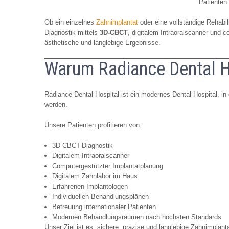
Patienten
Ob ein einzelnes
Zahnimplantat
oder eine vollständige Rehabil
Diagnostik mittels
3D-CBCT
, digitalem Intraoralscanner und c
ästhetische und langlebige Ergebnisse.
Warum Radiance Dental H
Radiance Dental Hospital ist ein modernes Dental Hospital, i
werden.
Unsere Patienten profitieren von:
3D-CBCT-Diagnostik
Digitalem Intraoralscanner
Computergestützter Implantatplanung
Digitalem Zahnlabor im Haus
Erfahrenen Implantologen
Individuellen Behandlungsplänen
Betreuung internationaler Patienten
Modernen Behandlungsräumen nach höchsten Standards
Unser Ziel ist es, sichere, präzise und langlebige Zahnimplant